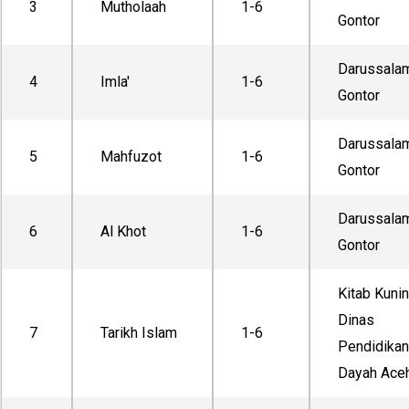
3
Mutholaah
1-6
Gontor
Darussala
4
Imla'
1-6
Gontor
Darussala
5
Mahfuzot
1-6
Gontor
Darussala
6
Al Khot
1-6
Gontor
Kitab Kuni
Dinas
7
Tarikh Islam
1-6
Pendidikan
Dayah Ace