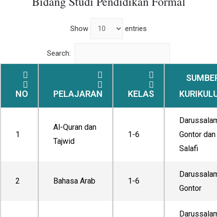
Bidang Studi Pendidikan Formal
Show
entries
Search:
SUMBE
NO
PELAJARAN
KELAS
KURIKUL
Darussala
Al-Quran dan
1
1-6
Gontor dan
Tajwid
Salafi
Darussala
2
Bahasa Arab
1-6
Gontor
Darussala